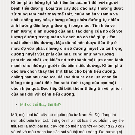
Khám phá những lợi ích tiềm ẩn của mít đối với người
bệnh tiểu đường. Loại trái cây độc đáo này, thường được
sử dụng làm chất thay thế thịt, chứa nhiều vitamin và
chất chống oxy hóa, nhưng cũng chứa đường tự nhiên
ảnh hưởng đến lượng đường trong máu. Tìm hiểu về
hàm lượng dinh dưỡng của mít, tác động của nó đối với
lượng đường trong máu và cách nó có thể giúp kiểm
soát bệnh tiểu đường. Mặc dù nó nên được tiêu thụ ở
mức độ vừa phải, nhưng chỉ số đường huyết và tải trọng
đường huyết vừa phải của mít, cũng như hàm lượng
protein và chất xơ, khiến nó trở thành một lựa chọn lành
mạnh cho những người mắc bệnh tiểu đường. Khám phá
các lựa chọn thay thế thịt khác cho bệnh tiểu đường,
chẳng hạn như các loại đậu và đưa ra các lựa chọn ăn
kiêng sáng suốt để kiểm soát tình trạng của bạn một
cách hiệu quả. Đọc tiếp để biết thêm thông tin về lợi ích
của mít đối với bệnh tiểu đường.
Mít có thể thay thế thịt?
Mít, một loại trái cây có nguồn gốc từ Nam Ấn Độ, đang trở
nên phổ biến trên toàn thế giới như một loại thực phẩm thay thế
thịt. Nó là một loại trái cây lớn có thể nặng tới 44 pound (20 kg)
và có vỏ màu xanh lục sần sùi và thịt màu vàng. Do hương vị