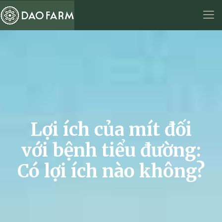
Lợi ích của mít đối
với bệnh tiểu đường:
Có lợi ích nào không?